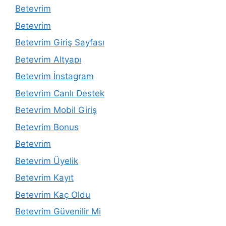
Betevrim
Betevrim
Betevrim Giriş Sayfası
Betevrim Altyapı
Betevrim İnstagram
Betevrim Canlı Destek
Betevrim Mobil Giriş
Betevrim Bonus
Betevrim
Betevrim Üyelik
Betevrim Kayıt
Betevrim Kaç Oldu
Betevrim Güvenilir Mi