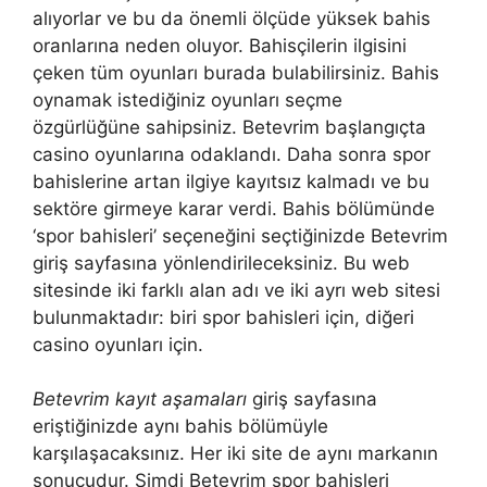
alıyorlar ve bu da önemli ölçüde yüksek bahis
oranlarına neden oluyor. Bahisçilerin ilgisini
çeken tüm oyunları burada bulabilirsiniz. Bahis
oynamak istediğiniz oyunları seçme
özgürlüğüne sahipsiniz. Betevrim başlangıçta
casino oyunlarına odaklandı. Daha sonra spor
bahislerine artan ilgiye kayıtsız kalmadı ve bu
sektöre girmeye karar verdi. Bahis bölümünde
‘spor bahisleri’ seçeneğini seçtiğinizde Betevrim
giriş sayfasına yönlendirileceksiniz. Bu web
sitesinde iki farklı alan adı ve iki ayrı web sitesi
bulunmaktadır: biri spor bahisleri için, diğeri
casino oyunları için.
Betevrim kayıt aşamaları
giriş sayfasına
eriştiğinizde aynı bahis bölümüyle
karşılaşacaksınız. Her iki site de aynı markanın
sonucudur. Şimdi Betevrim spor bahisleri