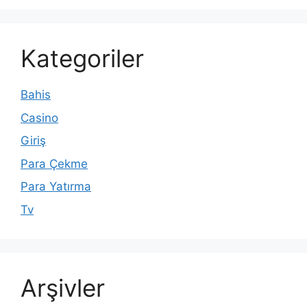
Kategoriler
Bahis
Casino
Giriş
Para Çekme
Para Yatırma
Tv
Arşivler