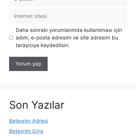
posta
İnternet
sitesi
Daha sonraki yorumlarımda kullanılması için
adım, e-posta adresim ve site adresim bu
tarayıcıya kaydedilsin.
Son Yazılar
Betevrim Adresi
Betevrim Giriş