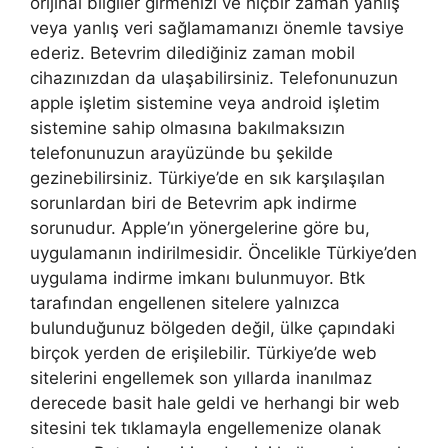
orijinal bilgiler girmenizi ve hiçbir zaman yanlış
veya yanlış veri sağlamamanızı önemle tavsiye
ederiz. Betevrim dilediğiniz zaman mobil
cihazınızdan da ulaşabilirsiniz. Telefonunuzun
apple işletim sistemine veya android işletim
sistemine sahip olmasına bakılmaksızın
telefonunuzun arayüzünde bu şekilde
gezinebilirsiniz. Türkiye’de en sık karşılaşılan
sorunlardan biri de Betevrim apk indirme
sorunudur. Apple’ın yönergelerine göre bu,
uygulamanın indirilmesidir. Öncelikle Türkiye’den
uygulama indirme imkanı bulunmuyor. Btk
tarafından engellenen sitelere yalnızca
bulunduğunuz bölgeden değil, ülke çapındaki
birçok yerden de erişilebilir. Türkiye’de web
sitelerini engellemek son yıllarda inanılmaz
derecede basit hale geldi ve herhangi bir web
sitesini tek tıklamayla engellemenize olanak