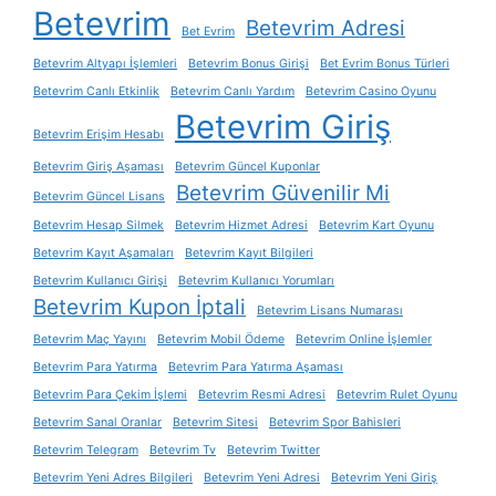
Betevrim
Betevrim Adresi
Bet Evrim
Betevrim Altyapı İşlemleri
Betevrim Bonus Girişi
Bet Evrim Bonus Türleri
Betevrim Canlı Etkinlik
Betevrim Canlı Yardım
Betevrim Casino Oyunu
Betevrim Giriş
Betevrim Erişim Hesabı
Betevrim Giriş Aşaması
Betevrim Güncel Kuponlar
Betevrim Güvenilir Mi
Betevrim Güncel Lisans
Betevrim Hesap Silmek
Betevrim Hizmet Adresi
Betevrim Kart Oyunu
Betevrim Kayıt Aşamaları
Betevrim Kayıt Bilgileri
Betevrim Kullanıcı Girişi
Betevrim Kullanıcı Yorumları
Betevrim Kupon İptali
Betevrim Lisans Numarası
Betevrim Maç Yayını
Betevrim Mobil Ödeme
Betevrim Online İşlemler
Betevrim Para Yatırma
Betevrim Para Yatırma Aşaması
Betevrim Para Çekim İşlemi
Betevrim Resmi Adresi
Betevrim Rulet Oyunu
Betevrim Sanal Oranlar
Betevrim Sitesi
Betevrim Spor Bahisleri
Betevrim Telegram
Betevrim Tv
Betevrim Twitter
Betevrim Yeni Adres Bilgileri
Betevrim Yeni Adresi
Betevrim Yeni Giriş