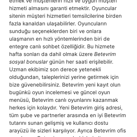
etmek ve müşterilerin hızlı ve uygun müşteri
hizmeti almasını garanti etmektir. Oyuncular
sitenin müşteri hizmetleri temsilcilerine birden
fazla kanaldan ulaşabilirler. Oyuncuların
sunduğu seçeneklerden biri ve onlara
ulaşmanın en hızlı yöntemlerinden biri de
entegre canlı sohbet özelliğidir. Bu hizmete
hafta sonları da dahil olmak üzere
Betevrim
sosyal bonuslar
günün her saati erişilebilir.
Uzman ekibimiz son derece yetenekli
olduğundan, taleplerinizi yerine getirmek için
bize güvenebilirsiniz. Betevrim yeni kayıt olun
bugünkü oyun incelemesi ve güncel oyun
menüsü, Betevrim canlı oyunlarını kazanmak
herkes için kolaydır. Yeni Betevrim giriş adresi,
tüm şube ve partnerler arasında en iyi Betevrim
tutarını sunan gelişmiş ve kullanıcı dostu
arayüzü ile sizleri karşılıyor. Ayrıca Betevrim ofis