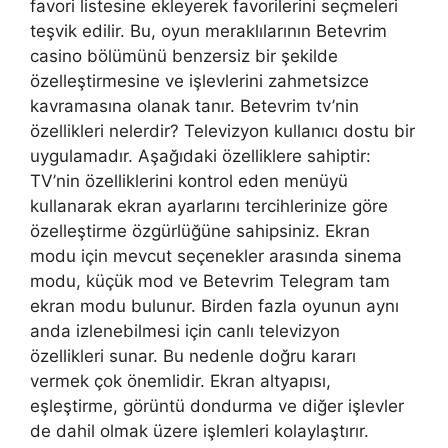
favori listesine ekleyerek favorilerini seçmeleri
teşvik edilir. Bu, oyun meraklılarının Betevrim
casino bölümünü benzersiz bir şekilde
özelleştirmesine ve işlevlerini zahmetsizce
kavramasına olanak tanır. Betevrim tv’nin
özellikleri nelerdir? Televizyon kullanıcı dostu bir
uygulamadır. Aşağıdaki özelliklere sahiptir:
TV’nin özelliklerini kontrol eden menüyü
kullanarak ekran ayarlarını tercihlerinize göre
özelleştirme özgürlüğüne sahipsiniz. Ekran
modu için mevcut seçenekler arasında sinema
modu, küçük mod ve Betevrim Telegram tam
ekran modu bulunur. Birden fazla oyunun aynı
anda izlenebilmesi için canlı televizyon
özellikleri sunar. Bu nedenle doğru kararı
vermek çok önemlidir. Ekran altyapısı,
eşleştirme, görüntü dondurma ve diğer işlevler
de dahil olmak üzere işlemleri kolaylaştırır.