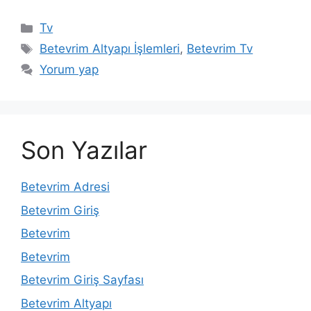
Kategoriler
Tv
Etiketler
Betevrim Altyapı İşlemleri
,
Betevrim Tv
Yorum yap
Son Yazılar
Betevrim Adresi
Betevrim Giriş
Betevrim
Betevrim
Betevrim Giriş Sayfası
Betevrim Altyapı