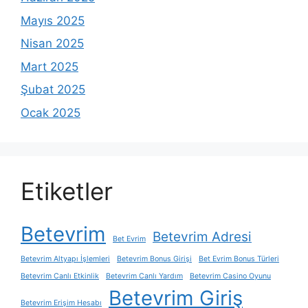
Mayıs 2025
Nisan 2025
Mart 2025
Şubat 2025
Ocak 2025
Etiketler
Betevrim
Betevrim Adresi
Bet Evrim
Betevrim Altyapı İşlemleri
Betevrim Bonus Girişi
Bet Evrim Bonus Türleri
Betevrim Canlı Etkinlik
Betevrim Canlı Yardım
Betevrim Casino Oyunu
Betevrim Giriş
Betevrim Erişim Hesabı