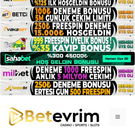
İçeriğe
atla
Menü