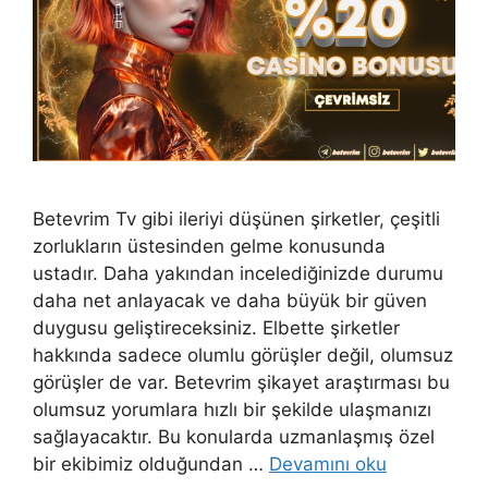
Betevrim Tv gibi ileriyi düşünen şirketler, çeşitli
zorlukların üstesinden gelme konusunda
ustadır. Daha yakından incelediğinizde durumu
daha net anlayacak ve daha büyük bir güven
duygusu geliştireceksiniz. Elbette şirketler
hakkında sadece olumlu görüşler değil, olumsuz
görüşler de var. Betevrim şikayet araştırması bu
olumsuz yorumlara hızlı bir şekilde ulaşmanızı
sağlayacaktır. Bu konularda uzmanlaşmış özel
bir ekibimiz olduğundan …
Devamını oku