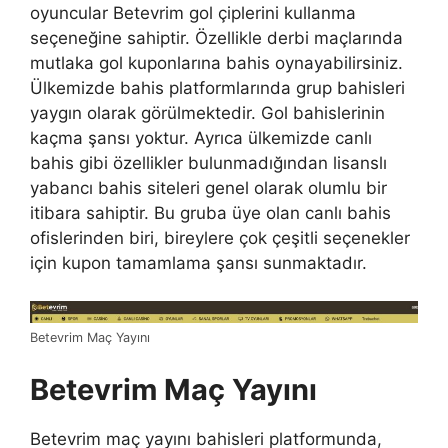
oyuncular Betevrim gol çiplerini kullanma
seçeneğine sahiptir. Özellikle derbi maçlarında
mutlaka gol kuponlarına bahis oynayabilirsiniz.
Ülkemizde bahis platformlarında grup bahisleri
yaygın olarak görülmektedir. Gol bahislerinin
kaçma şansı yoktur. Ayrıca ülkemizde canlı
bahis gibi özellikler bulunmadığından lisanslı
yabancı bahis siteleri genel olarak olumlu bir
itibara sahiptir. Bu gruba üye olan canlı bahis
ofislerinden biri, bireylere çok çeşitli seçenekler
için kupon tamamlama şansı sunmaktadır.
Betevrim Maç Yayını
Betevrim Maç Yayını
Betevrim maç yayını bahisleri platformunda,