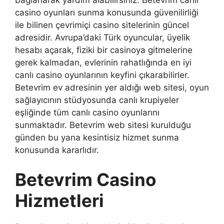
casino oyunları sunma konusunda güvenilirliği
ile bilinen çevrimiçi casino sitelerinin güncel
adresidir. Avrupa’daki Türk oyuncular, üyelik
hesabı açarak, fiziki bir casinoya gitmelerine
gerek kalmadan, evlerinin rahatlığında en iyi
canlı casino oyunlarının keyfini çıkarabilirler.
Betevrim ev adresinin yer aldığı web sitesi, oyun
sağlayıcının stüdyosunda canlı krupiyeler
eşliğinde tüm canlı casino oyunlarını
sunmaktadır. Betevrim web sitesi kurulduğu
günden bu yana kesintisiz hizmet sunma
konusunda kararlıdır.
Betevrim Casino
Hizmetleri