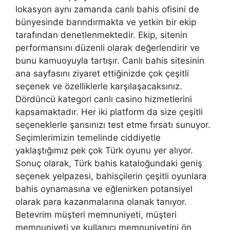
lokasyon aynı zamanda canlı bahis ofisini de
bünyesinde barındırmakta ve yetkin bir ekip
tarafından denetlenmektedir. Ekip, sitenin
performansını düzenli olarak değerlendirir ve
bunu kamuoyuyla tartışır. Canlı bahis sitesinin
ana sayfasını ziyaret ettiğinizde çok çeşitli
seçenek ve özelliklerle karşılaşacaksınız.
Dördüncü kategori canlı casino hizmetlerini
kapsamaktadır. Her iki platform da size çeşitli
seçeneklerle şansınızı test etme fırsatı sunuyor.
Seçimlerimizin temelinde ciddiyetle
yaklaştığımız pek çok Türk oyunu yer alıyor.
Sonuç olarak, Türk bahis kataloğundaki geniş
seçenek yelpazesi, bahisçilerin çeşitli oyunlara
bahis oynamasına ve eğlenirken potansiyel
olarak para kazanmalarına olanak tanıyor.
Betevrim müşteri memnuniyeti, müşteri
memnuniyeti ve kullanıcı memnuniyetini ön