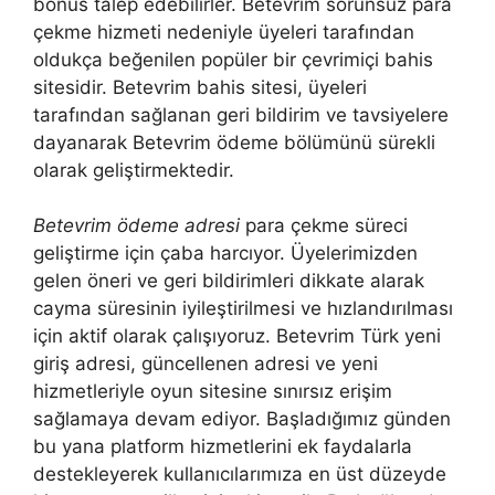
bonus talep edebilirler. Betevrim sorunsuz para
çekme hizmeti nedeniyle üyeleri tarafından
oldukça beğenilen popüler bir çevrimiçi bahis
sitesidir. Betevrim bahis sitesi, üyeleri
tarafından sağlanan geri bildirim ve tavsiyelere
dayanarak Betevrim ödeme bölümünü sürekli
olarak geliştirmektedir.
Betevrim ödeme adresi
para çekme süreci
geliştirme için çaba harcıyor. Üyelerimizden
gelen öneri ve geri bildirimleri dikkate alarak
cayma süresinin iyileştirilmesi ve hızlandırılması
için aktif olarak çalışıyoruz. Betevrim Türk yeni
giriş adresi, güncellenen adresi ve yeni
hizmetleriyle oyun sitesine sınırsız erişim
sağlamaya devam ediyor. Başladığımız günden
bu yana platform hizmetlerini ek faydalarla
destekleyerek kullanıcılarımıza en üst düzeyde