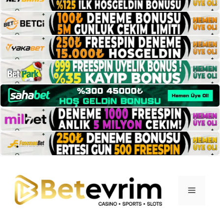
İçeriğe
atla
Menü