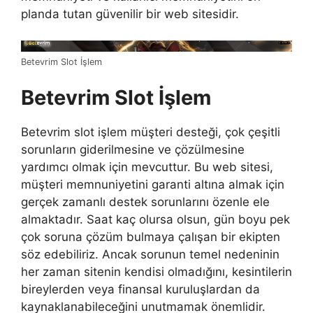
planda tutan güvenilir bir web sitesidir.
Betevrim Slot İşlem
Betevrim Slot İşlem
Betevrim slot işlem müşteri desteği, çok çeşitli
sorunların giderilmesine ve çözülmesine
yardımcı olmak için mevcuttur. Bu web sitesi,
müşteri memnuniyetini garanti altına almak için
gerçek zamanlı destek sorunlarını özenle ele
almaktadır. Saat kaç olursa olsun, gün boyu pek
çok soruna çözüm bulmaya çalışan bir ekipten
söz edebiliriz. Ancak sorunun temel nedeninin
her zaman sitenin kendisi olmadığını, kesintilerin
bireylerden veya finansal kuruluşlardan da
kaynaklanabileceğini unutmamak önemlidir.