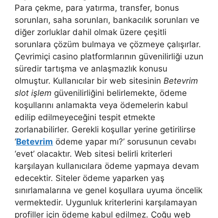
Para çekme, para yatırma, transfer, bonus
sorunları, saha sorunları, bankacılık sorunları ve
diğer zorluklar dahil olmak üzere çeşitli
sorunlara çözüm bulmaya ve çözmeye çalışırlar.
Çevrimiçi casino platformlarının güvenilirliği uzun
süredir tartışma ve anlaşmazlık konusu
olmuştur. Kullanıcılar bir web sitesinin
Betevrim
slot işlem
güvenilirliğini belirlemekte, ödeme
koşullarını anlamakta veya ödemelerin kabul
edilip edilmeyeceğini tespit etmekte
zorlanabilirler. Gerekli koşullar yerine getirilirse
‘
Betevrim
ödeme yapar mı?’ sorusunun cevabı
‘evet’ olacaktır. Web sitesi belirli kriterleri
karşılayan kullanıcılara ödeme yapmaya devam
edecektir. Siteler ödeme yaparken yaş
sınırlamalarına ve genel koşullara uyuma öncelik
vermektedir. Uygunluk kriterlerini karşılamayan
profiller için ödeme kabul edilmez. Çoğu web