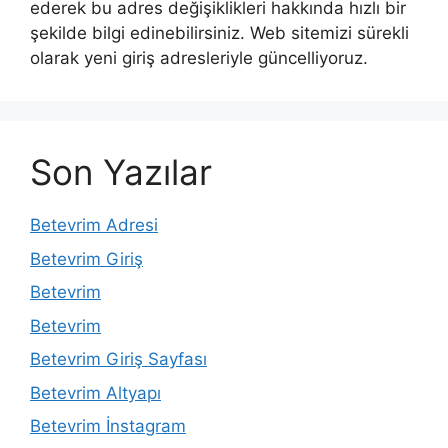
ederek bu adres değişiklikleri hakkında hızlı bir
şekilde bilgi edinebilirsiniz. Web sitemizi sürekli
olarak yeni giriş adresleriyle güncelliyoruz.
Son Yazılar
Betevrim Adresi
Betevrim Giriş
Betevrim
Betevrim
Betevrim Giriş Sayfası
Betevrim Altyapı
Betevrim İnstagram