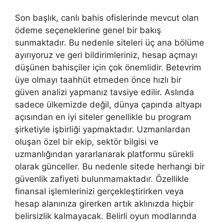
Son başlık, canlı bahis ofislerinde mevcut olan
ödeme seçeneklerine genel bir bakış
sunmaktadır. Bu nedenle siteleri üç ana bölüme
ayırıyoruz ve geri bildirimleriniz, hesap açmayı
düşünen bahisçiler için çok önemlidir. Betevrim
üye olmayı taahhüt etmeden önce hızlı bir
güven analizi yapmanız tavsiye edilir. Aslında
sadece ülkemizde değil, dünya çapında altyapı
açısından en iyi siteler genellikle bu program
şirketiyle işbirliği yapmaktadır. Uzmanlardan
oluşan özel bir ekip, sektör bilgisi ve
uzmanlığından yararlanarak platformu sürekli
olarak günceller. Bu nedenle sitede herhangi bir
güvenlik zafiyeti bulunmamaktadır. Özellikle
finansal işlemlerinizi gerçekleştirirken veya
hesap alanınıza girerken artık aklınızda hiçbir
belirsizlik kalmayacak. Belirli oyun modlarında