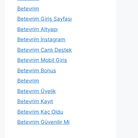
Betevrim
Betevrim Giriş Sayfası
Betevrim Altyapı
Betevrim İnstagram
Betevrim Canlı Destek
Betevrim Mobil Giriş
Betevrim Bonus
Betevrim
Betevrim Üyelik
Betevrim Kayıt
Betevrim Kaç Oldu
Betevrim Güvenilir Mi