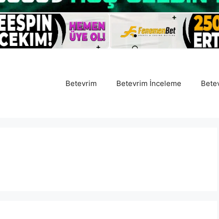
Betevrim
Betevrim İnceleme
Betev