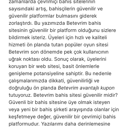
zamanlarda çevrimiçi bahis sitelerinin
sayısındaki artış, bahisçilerin güvenilir ve
güvenilir platformlar bulmasını giderek
zorlaştırdı. Bu yazımızda Betevrim bahis
sitesinin güvenilir bir platform olduğunu sizlere
bildirmek isteriz. Üyeleri için hızlı ve kaliteli
hizmeti ön planda tutan popüler oyun sitesi
Betevrim son dönemde pek çok kullanıcının
uğrak noktası oldu. Sonuç olarak, üyelerini
koruyan bir web sitesi, basit önlemlerle
genişleme potansiyeline sahiptir. Bu nedenle
çalışmalarımızda dikkati, güvenilirliği ve
doğruluğu ön planda
Betevrim avantajlı kupon
tutuyoruz. Betevrim bahis sitesi güvenilir midir?
Güvenli bir bahis sitesine üye olmak isteyen
veya yeni bir bahis şirketi arayışında olanlar için
keşfetmeye değer, güvenilir bir çevrimiçi bahis
platformudur. Yazılarımı daha derinlemesine