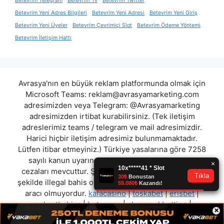
Betevrim Telegram
Betevrim Tv
Betevrim Twitter
Betevrim Yeni Adres Bilgileri
Betevrim Yeni Adresi
Betevrim Yeni Giriş
Betevrim Yeni Üyeler
Betevrim Çevrimiçi Slot
Betevrim Ödeme Yöntemi
Betevrim İletişim Hattı
Avrasya'nın en büyük reklam platformunda olmak için
Microsoft Teams:
reklam@avrasyamarketing.com
adresimizden veya Telegram: @Avrasyamarketing
adresimizden irtibat kurabilirsiniz. (Tek iletişim
adreslerimiz teams / telegram ve mail adresimizdir.
Harici hiçbir iletişim adresimiz bulunmamaktadır.
Lütfen itibar etmeyiniz.) Türkiye yasalarına göre 7258
sayılı kanun uyarınca yasa dışı bahis oynamanın
cezaları mevcuttur. Şu an bulunduğunuz site hiç bir
şekilde illegal bahis oyunları oynatmıyor ve oynamaya
aracı olmuyordur.
kafacasino
|
toskabet
|
erisbet
|
maksatbahiss
|
betoonga
|
shamrockbetting
|
×
hilarionbet
|
albet
"