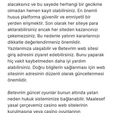
alacaksınız ve bu sayede herhangi bir gecikme
olmadan hemen kayıt olabilirsiniz. En önemli
husus platforma güvenilir ve emniyetli bir
yerden erişmektir. Son olarak her siteye para
aktarabilirsiniz ancak her siteden kazancınızı
çekemezsiniz. Bu nedenle yatırım kararlarınızı
dikkatle değerlendirmeniz önemlidir.
Yazılarımıza ulaşabilir ve Betevrim web sitesi
giriş adresini ziyaret edebilirsiniz. Bunu yaparak
hiç vakit kaybetmeden daha iyi yardım
alabilirsiniz. Doğru bilgilerin sağlanması için web
sitesinin adresinin düzenli olarak güncellenmesi
önemlidir.
Betevrim güncel oyunlar
bunun altında yatan
neden hukuk sistemimize bağlanabilir. Maalesef
yasal çerçevemiz casino web sitelerinin
kurulmasına veya casino oyunlarının