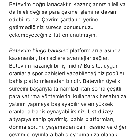
Betevrim doğrulanacaktır. Kazançlarınız hileli ya
da hileli değilse para çekme işlemine devam
edebilirsiniz. Çevrim şartlarını yerine
getirmediğiniz sürece bonusunuzu
çekemeyeceğinizi lütfen unutmayın.
Betevrim bingo bahisleri
platformları arasında
kazananlar, bahisçilere avantajlar sağlar.
Betevrim kazançlı bir iş midir? Bu site, uygun
oranlarla spor bahisleri yapabileceğiniz popüler
bahis platformlarından biridir. Betevrim üyelik
sürecini başarıyla tamamladıktan sonra çeşitli
para yatırma yöntemlerini kullanarak hesabınıza
yatırım yapmaya başlayabilir ve en yüksek
oranlarla bahis oynayabilirsiniz. Üst düzey
altyapıya sahip çevrimiçi bahis platformları,
donma sorunu yaşamadan canlı casino ve diğer
çevrimiçi oyunlara bahis oynamanıza olanak