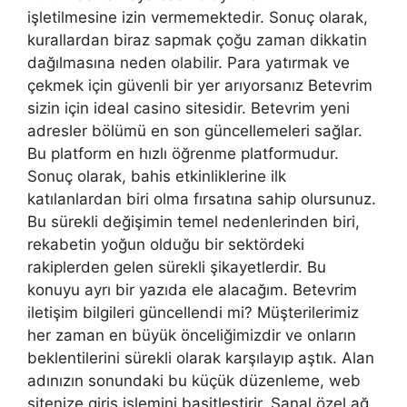
işletilmesine izin vermemektedir. Sonuç olarak,
kurallardan biraz sapmak çoğu zaman dikkatin
dağılmasına neden olabilir. Para yatırmak ve
çekmek için güvenli bir yer arıyorsanız Betevrim
sizin için ideal casino sitesidir. Betevrim yeni
adresler bölümü en son güncellemeleri sağlar.
Bu platform en hızlı öğrenme platformudur.
Sonuç olarak, bahis etkinliklerine ilk
katılanlardan biri olma fırsatına sahip olursunuz.
Bu sürekli değişimin temel nedenlerinden biri,
rekabetin yoğun olduğu bir sektördeki
rakiplerden gelen sürekli şikayetlerdir. Bu
konuyu ayrı bir yazıda ele alacağım. Betevrim
iletişim bilgileri güncellendi mi? Müşterilerimiz
her zaman en büyük önceliğimizdir ve onların
beklentilerini sürekli olarak karşılayıp aştık. Alan
adınızın sonundaki bu küçük düzenleme, web
sitenize giriş işlemini basitleştirir. Sanal özel ağ