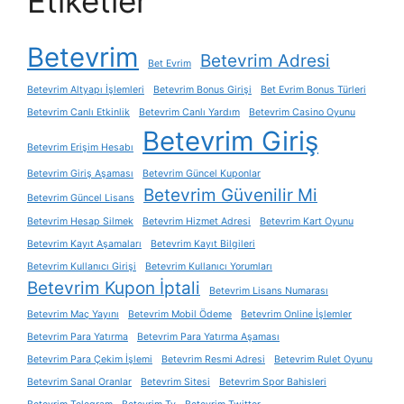
Etiketler
Betevrim
Betevrim Adresi
Bet Evrim
Betevrim Altyapı İşlemleri
Betevrim Bonus Girişi
Bet Evrim Bonus Türleri
Betevrim Canlı Etkinlik
Betevrim Canlı Yardım
Betevrim Casino Oyunu
Betevrim Giriş
Betevrim Erişim Hesabı
Betevrim Giriş Aşaması
Betevrim Güncel Kuponlar
Betevrim Güvenilir Mi
Betevrim Güncel Lisans
Betevrim Hesap Silmek
Betevrim Hizmet Adresi
Betevrim Kart Oyunu
Betevrim Kayıt Aşamaları
Betevrim Kayıt Bilgileri
Betevrim Kullanıcı Girişi
Betevrim Kullanıcı Yorumları
Betevrim Kupon İptali
Betevrim Lisans Numarası
Betevrim Maç Yayını
Betevrim Mobil Ödeme
Betevrim Online İşlemler
Betevrim Para Yatırma
Betevrim Para Yatırma Aşaması
Betevrim Para Çekim İşlemi
Betevrim Resmi Adresi
Betevrim Rulet Oyunu
Betevrim Sanal Oranlar
Betevrim Sitesi
Betevrim Spor Bahisleri