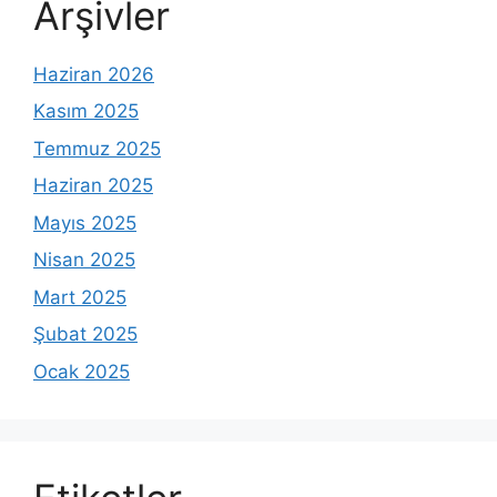
Arşivler
Haziran 2026
Kasım 2025
Temmuz 2025
Haziran 2025
Mayıs 2025
Nisan 2025
Mart 2025
Şubat 2025
Ocak 2025