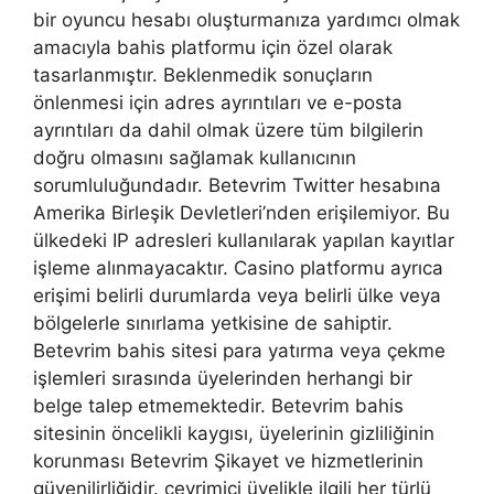
bir oyuncu hesabı oluşturmanıza yardımcı olmak
amacıyla bahis platformu için özel olarak
tasarlanmıştır. Beklenmedik sonuçların
önlenmesi için adres ayrıntıları ve e-posta
ayrıntıları da dahil olmak üzere tüm bilgilerin
doğru olmasını sağlamak kullanıcının
sorumluluğundadır. Betevrim Twitter hesabına
Amerika Birleşik Devletleri’nden erişilemiyor. Bu
ülkedeki IP adresleri kullanılarak yapılan kayıtlar
işleme alınmayacaktır. Casino platformu ayrıca
erişimi belirli durumlarda veya belirli ülke veya
bölgelerle sınırlama yetkisine de sahiptir.
Betevrim bahis sitesi para yatırma veya çekme
işlemleri sırasında üyelerinden herhangi bir
belge talep etmemektedir. Betevrim bahis
sitesinin öncelikli kaygısı, üyelerinin gizliliğinin
korunması Betevrim Şikayet ve hizmetlerinin
güvenilirliğidir. çevrimiçi üyelikle ilgili her türlü