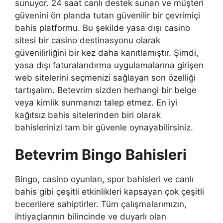
sunuyor. 24 saat canlı destek sunan ve müşteri
güvenini ön planda tutan güvenilir bir çevrimiçi
bahis platformu. Bu şekilde yasa dışı casino
sitesi bir casino destinasyonu olarak
güvenilirliğini bir kez daha kanıtlamıştır. Şimdi,
yasa dışı faturalandırma uygulamalarına girişen
web sitelerini seçmenizi sağlayan son özelliği
tartışalım. Betevrim sizden herhangi bir belge
veya kimlik sunmanızı talep etmez. En iyi
kağıtsız bahis sitelerinden biri olarak
bahislerinizi tam bir güvenle oynayabilirsiniz.
Betevrim Bingo Bahisleri
Bingo, casino oyunları, spor bahisleri ve canlı
bahis gibi çeşitli etkinlikleri kapsayan çok çeşitli
becerilere sahiptirler. Tüm çalışmalarımızın,
ihtiyaçlarının bilincinde ve duyarlı olan