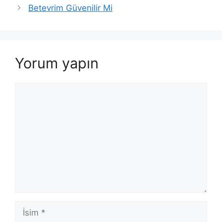
Betevrim Güvenilir Mi
Yorum yapın
Yorum
İsim