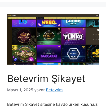
Betevrim Şikayet
Mayıs 1, 2025
yazar
Betevrim
Betevrim Şikayet sitesine kaydolurken kusursuz